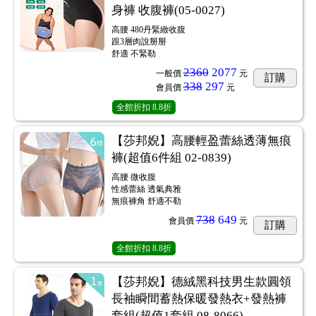
身褲 收腹褲(05-0027)
高腰 480丹緊緻收腹
跟3層肉說掰掰
舒適 不緊勒
2360
2077
一般價
元
訂購
338
297
會員價
元
全館折扣
8.8折
【莎邦婗】高腰輕盈蕾絲透薄無痕
褲(超值6件組 02-0839)
高腰 微收腹
性感蕾絲 透氣典雅
無痕褲角 舒適不勒
738
649
會員價
元
訂購
全館折扣
8.8折
【莎邦婗】德絨黑科技男生款圓領
長袖瞬間蓄熱保暖發熱衣+發熱褲
套組(超值1套組 08-8066)