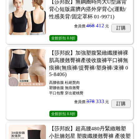
【莎邦婗】無鋼圈時尚大U型露背
背心短版露臍內搭外穿背心(運動/
性感美背/固定罩杯 01-9971)
468
412
會員價
元
訂購
全館折扣
8.8折
【莎邦婗】加強塑腹緊緻纖腰褲裸
肌高腰翹臀褲產後收腹褲平口褲無
痕褲(無痕褲/提臀褲/塑身褲/束褲 0
5-8406)
高腰收腹 杜絕贅肉
塑腰收腹 無痕翹臀
平口包臀 穿出蜜桃臀
378
333
會員價
元
訂購
全館折扣
8.8折
【莎邦婗】超高腰480丹緊緻雕塑
小肚腩剋星 塑腹纖腰翹臀褲 產後塑