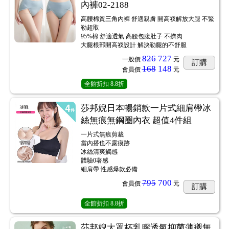
內褲02-2188
高腰棉質三角內褲 舒適親膚 開高衩解放大腿 不緊
勒超取
95%棉 舒適透氣 高腰包腹肚子 不擠肉
大腿根部開高衩設計 解決勒腿的不舒服
826
727
一般價
元
訂購
168
148
會員價
元
全館折扣
8.8折
莎邦婗日本暢銷款一片式細肩帶冰
絲無痕無鋼圈內衣 超值4件組
一片式無痕剪裁
當內搭也不露痕跡
冰絲清爽觸感
體驗0著感
細肩帶 性感爆款必備
795
700
會員價
元
訂購
全館折扣
8.8折
莎邦婗大罩杯乳膠透氣抑菌薄襯無