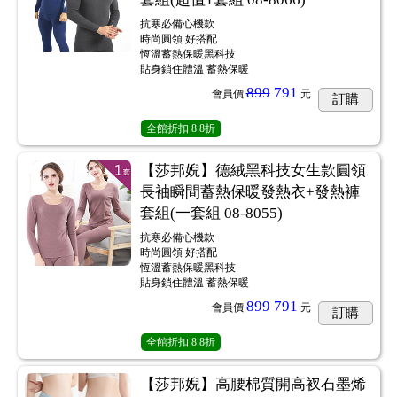
抗寒必備心機款
時尚圓領 好搭配
恆溫蓄熱保暖黑科技
貼身鎖住體溫 蓄熱保暖
899
791
會員價
元
訂購
全館折扣
8.8折
【莎邦婗】德絨黑科技女生款圓領
長袖瞬間蓄熱保暖發熱衣+發熱褲
套組(一套組 08-8055)
抗寒必備心機款
時尚圓領 好搭配
恆溫蓄熱保暖黑科技
貼身鎖住體溫 蓄熱保暖
899
791
會員價
元
訂購
全館折扣
8.8折
【莎邦婗】高腰棉質開高衩石墨烯