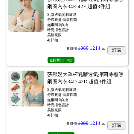
鋼圈內衣34E-42E 超值3件組
乳膠透氣洞洞薄襯
舒適親膚 健康抑菌
無鋼圈 0負擔
時尚撞色設計
美觀亮眼
4排5扣
1380
1214
會員價
元
訂購
全館折扣
8.8折
莎邦婗大罩杯乳膠透氣抑菌薄襯無
鋼圈內衣34D-42D 超值3件組
乳膠透氣洞洞薄襯
舒適親膚 健康抑菌
無鋼圈 0負擔
時尚撞色設計
美觀亮眼
4排5扣
1380
1214
會員價
元
訂購