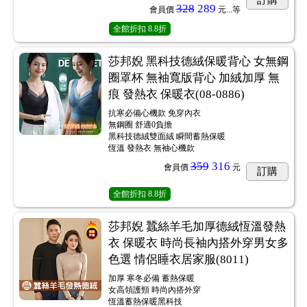
328
289
會員價
元...
等
全館折扣
8.8折
莎邦婗 黑科技德絨保暖背心 女無鋼
圈罩杯 無袖寬版背心 加絨加厚 無
痕 發熱衣 保暖衣(08-0886)
抗寒必備心機款 免穿內衣
無鋼圈 舒適0負擔
黑科技德絨雙面絨 瞬間蓄熱保暖
恆溫 發熱衣 無袖心機款
359
316
會員價
元
訂購
全館折扣
8.8折
莎邦婗 蠶絲羊毛加厚德絨恆溫發熱
衣 保暖衣 時尚長袖內搭外穿男女多
色選 情侶睡衣居家服(8011)
加厚 寒冬必備 蓄熱保暖
女高領護頸 時尚內搭外穿
恆溫蓄熱保暖黑科技