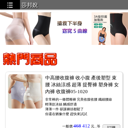
莎邦婗
中高腰收腹褲 收小腹 產後塑型 束
腰 冰絲涼感 超薄 提臀褲 塑身褲 女
內褲 收腹褲05-1020
非常棒的一條體雕褲 完美收腹收腰 纖細腰線
輕薄款冰絲 觸感舒適
薄薄一件 卻讓褲頭都鬆了
你還在猶豫什麼 趕快來試試
468
412
一般價
元...
等
訂購