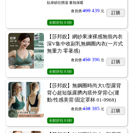
貼身鎖住體溫 蓄熱保暖
499
439
會員價
元
訂購
全館折扣
8.8折
【莎邦婗】網紗果凍裸感無痕內衣
深V集中收副乳無鋼圈內衣(一片式
無重力 零著感)
450
396
會員價
元
訂購
全館折扣
8.8折
【莎邦婗】無鋼圈時尚大U型露背
背心超短版露臍內搭外穿背心(運
動/性感美背/固定罩杯 01-9968)
438
385
會員價
元
訂購
全館折扣
8.8折